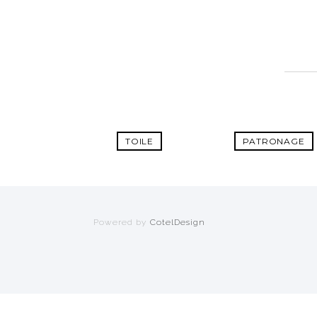
TOILE
PATRONAGE
Powered by
CotelDesign