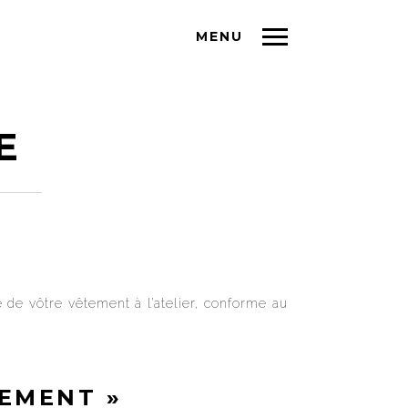
MENU
E
 de vôtre vêtement à l’atelier, conforme au
TEMENT »